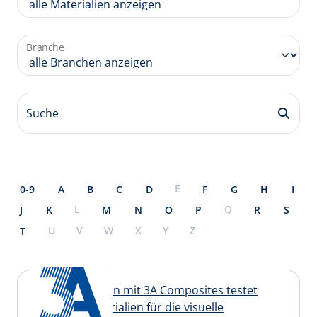
Branche
Suche
E
0-9
A
B
C
D
F
G
H
I
L
Q
J
K
M
N
O
P
R
S
U
V
W
X
Y
Z
T