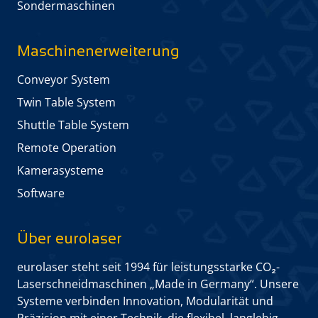
Sonder­maschinen
Maschinen­erweiterung
Conveyor System
Twin Table System
Shuttle Table System
Remote Operation
Kamera­systeme
Software
Über eurolaser
eurolaser steht seit 1994 für leistungs­starke CO₂-
Laserschneid­maschinen „Made in Germany“. Unsere
Systeme verbinden Innovation, Modularität und
Präzision mit einer Technik, die flexibel, langlebig