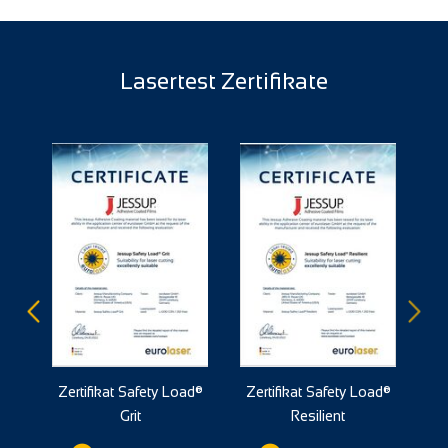
Lasertest Zertifikate
Zertifikat Safety Load®
Zertifikat Safety Load®
Ze
Grit
Resilient