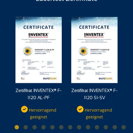
X®
Zertifikat INVENTEX® F-
Zertifikat INVENTEX® F-
Ze
1120 AL-PF
1120 SI-SV
net
Hervorragend
Hervorragend
geeignet
geeignet