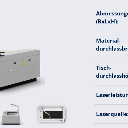
Abmessung
(BxLxH):
Material­
durchlassbr
Tisch­
durchlasshö
Laserleistun
Laserquelle