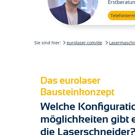
Erstberatun
Telefonter
Sie sind hier:
eurolaser.com/de
Lasermasch
Das eurolaser
Bausteinkonzept
Welche Konfigurati
möglich­keiten gibt 
die Laserschneider