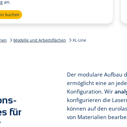
g an.
min buchen
inen
Modelle und Arbeitsflächen
XL-Line
Der modulare Aufbau d
ermöglicht eine an jed
Konfiguration. Wir
anal
ons­
konfigurieren die Laserm
können auf den eurolas
es für
von Materialien bearbe
?