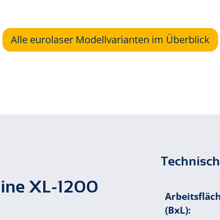
Alle eurolaser Modellvarianten im Überblick
Technisch
ine XL-1200
Arbeitsfläc
(BxL):