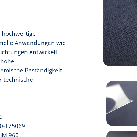
d hochwertige
ustrielle Anwendungen wie
hichtungen entwickelt
e hohe
hemische Beständigkeit
ür technische
0
70-175069
QHM 960