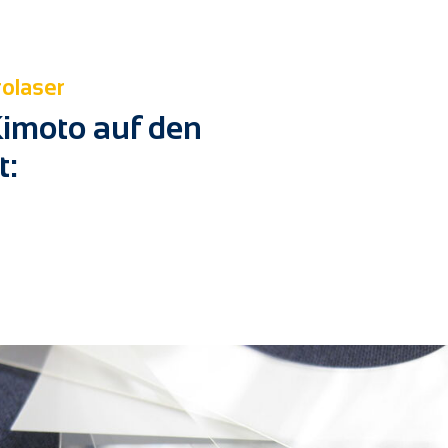
rolaser
Kimoto auf den
t: