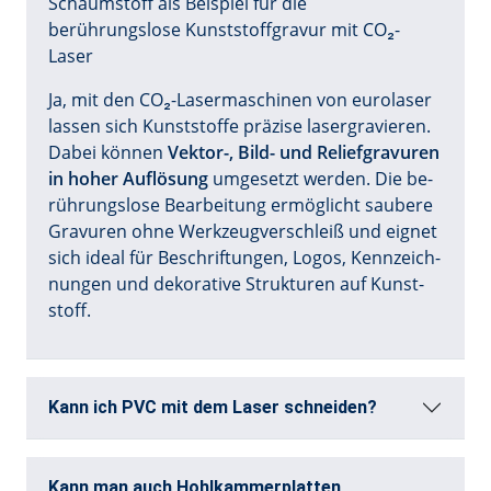
Ja, mit den CO₂-La­ser­ma­schi­nen von eu­ro­la­ser
las­sen sich Kunst­stof­fe prä­zi­se la­ser­gra­vie­ren.
Da­bei kön­nen
Vek­tor-, Bild- und Re­li­ef­gra­vu­ren
in ho­her Auf­lö­sung
um­ge­setzt wer­den. Die be­
rüh­rungs­lo­se Be­ar­bei­tung er­mög­licht sau­be­re
Gra­vu­ren oh­ne Werk­zeug­ver­schleiß und eig­net
sich i­de­al für Be­schrif­tun­gen, Lo­gos, Kenn­zeich­
nun­gen und de­ko­ra­ti­ve Struk­tu­ren auf Kunst­
stoff.
Kann ich PVC mit dem Laser schneiden?
Kann man auch Hohlkammerplatten