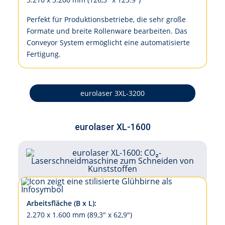
Per­fekt für Pro­duk­ti­ons­be­trie­be, die sehr gro­ße
For­ma­te und brei­te Rol­len­wa­re be­ar­bei­ten. Das
Con­veyor Sys­tem er­mög­licht ei­ne au­to­ma­ti­sier­te
Fer­ti­gung.
eurolaser 3XL-3200
eurolaser XL-1600
Arbeitsfläche (B x L):
2.270 x 1.600 mm (89,3" x 62,9")