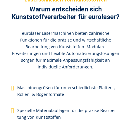
Warum entscheiden sich
Kunststoffverarbeiter für eurolaser?
eurolaser Lasermaschinen bieten zahlreiche
Funktionen für die präzise und wirtschaftliche
Bearbeitung von Kunststoffen. Modulare
Erweiterungen und flexible Automatisierungslösungen
sorgen für maximale Anpassungsfähigkeit an
individuelle Anforderungen.
Ma­schi­nen­grö­ßen für un­ter­schied­lichs­te Plat­ten-,
Rol­len- & Bo­gen­for­ma­te
Spe­zi­el­le Ma­te­ri­al­auf­la­gen für die prä­zi­se Be­ar­bei­
tung von Kunst­stof­fen