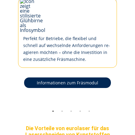
Per­fekt für Be­trie­be, die fle­xi­bel und
schnell auf wech­seln­de An­for­de­run­gen re­
a­gie­ren möch­ten – oh­ne die In­ves­ti­ti­on in
ei­ne zu­sätz­li­che Fräs­ma­schi­ne.
Informationen zum Fräsmodul
Die Vorteile von eurolaser für das
Laserschneiden von Kunststoffen