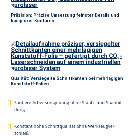
Präzision: Präzise Umsetzung feinster Details und
komplexer Konturen
Qualität: Versiegelte Schnittkanten bei mehrlagigen
Kunststoff-Folien
Sau­be­re Ar­beits­um­ge­bung oh­ne Staub- und Span­bil­
dung
Kon­stant ho­he Schnitt­qua­li­tät oh­ne Werk­zeug­ver­
schleiß