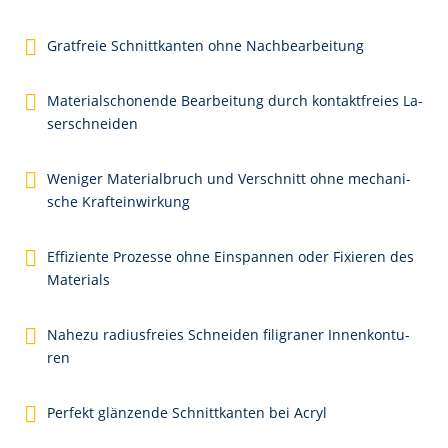
Grat­freie Schnitt­kan­ten oh­ne Nach­be­ar­bei­tung
Ma­te­ri­al­scho­nen­de Be­ar­bei­tung durch kon­takt­frei­es La­
ser­schnei­den
We­ni­ger Ma­te­ri­al­bruch und Ver­schnitt oh­ne me­cha­ni­
sche Kraft­ein­wir­kung
Ef­fi­zi­en­te Pro­zes­se oh­ne Ein­span­nen oder Fi­xie­ren des
Ma­te­ri­als
Na­he­zu ra­di­us­frei­es Schnei­den fi­li­gra­ner In­nen­kon­tu­
ren
Per­fekt glän­zen­de Schnitt­kan­ten bei Acryl