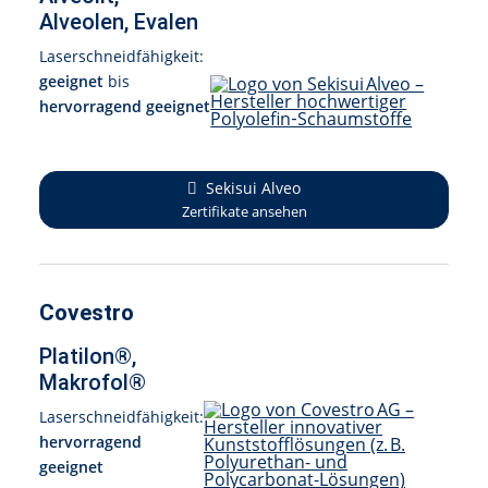
Alveolen, Evalen
Laserschneidfähigkeit:
geeignet
bis
hervorragend geeignet
Sekisui Alveo
Zertifikate ansehen
Covestro
Platilon®,
Makrofol®
Laserschneidfähigkeit:
hervorragend
geeignet