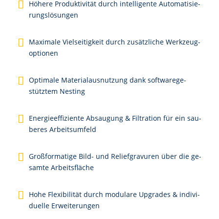
Hö­he­re Pro­duk­ti­vi­tät durch in­tel­li­gen­te Au­to­ma­ti­sie­
rungs­lö­sun­gen
Ma­xi­ma­le Viel­sei­tig­keit durch zu­sätz­li­che Werk­zeug­
op­tio­nen
Op­ti­ma­le Ma­te­ri­al­aus­nut­zung dank soft­ware­ge­
stütz­tem Nes­ting
E­ner­gie­ef­fi­zi­en­te Ab­sau­gung & Fil­tra­ti­on für ein sau­
be­res Ar­beits­um­feld
Groß­for­ma­ti­ge Bild- und Re­li­ef­gra­vu­ren ü­ber die ge­
sam­te Ar­bei­ts­flä­che
Ho­he Fle­xi­bi­li­tät durch mo­du­la­re Up­grades & in­di­vi­
du­el­le Er­wei­te­run­gen