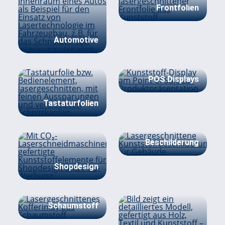
Frontfolien
Automotive
POS Displays
Tastaturfolien
Beschilderung
Shopdesign
Schaumstoff