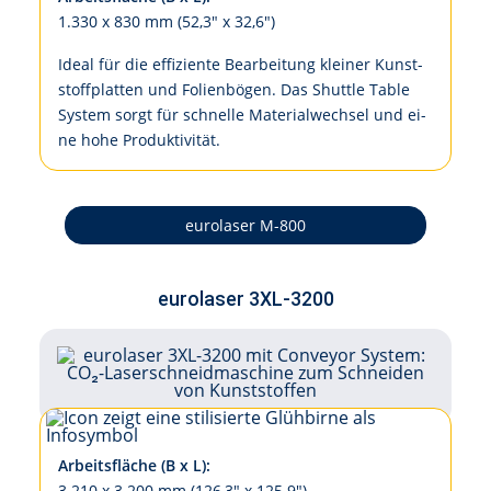
1.330 x 830 mm (52,3" x 32,6")
Ide­al für die ef­fi­zi­en­te Be­ar­bei­tung klei­ner Kunst­
stoff­plat­ten und Fo­li­en­bö­gen. Das Shut­tle Ta­ble
Sys­tem sorgt für schnel­le Ma­te­ri­al­wech­sel und ei­
ne ho­he Pro­duk­ti­vi­tät.
eurolaser M-800
eurolaser 3XL-3200
Arbeitsfläche (B x L):
3.210 x 3.200 mm (126,3" x 125.9")