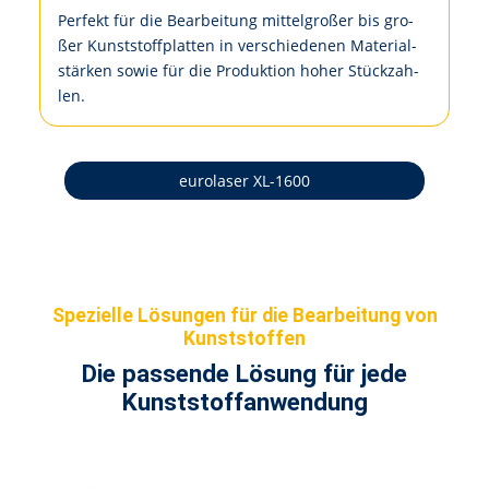
Per­fekt für die Be­ar­bei­tung mit­tel­gro­ßer bis gro­
ßer Kunst­stoff­plat­ten in ver­schie­de­nen Ma­te­ri­al­
stär­ken so­wie für die Pro­duk­ti­on ho­her Stück­zah­
len.
eurolaser XL-1600
Spezielle Lösungen für die Bearbeitung von
Kunststoffen
Die passende Lösung für jede
Kunststoffanwendung