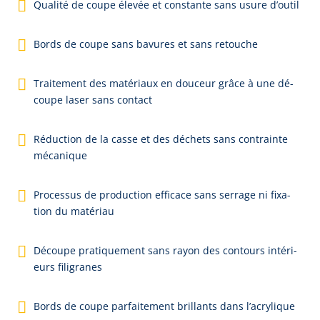
Qua­li­té de coupe é­le­vée et con­stan­te sans u­su­re d’ou­til
Bords de coupe sans ba­vu­res et sans re­tou­che
Trai­te­ment des ma­té­ri­aux en dou­ceur grâce à une dé­
cou­pe la­ser sans con­tact
Ré­duc­tion de la cas­se et des dé­chets sans con­train­te
mé­ca­ni­que
Pro­ces­sus de pro­duc­tion ef­fi­ca­ce sans ser­ra­ge ni fi­xa­
tion du ma­té­ri­au
Dé­cou­pe pra­ti­que­ment sans ray­on des con­tours in­té­ri­
eurs fi­li­gra­nes
Bords de coupe par­fai­te­ment bril­lants dans l’a­cry­li­que