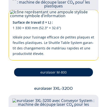
Surface de travail (l × L) :
1 330 × 830 mm (52.3" × 32.6")
Idé­a­le pour l’u­si­na­ge ef­fi­ca­ce de pe­ti­tes pla­ques et
feuil­les plas­ti­ques. Le Shut­tle Ta­ble Sys­tem ga­ran­
tit des chan­ge­ments de ma­té­ri­au ra­pi­des et u­ne
pro­duc­ti­vi­té é­le­vée.
eurolaser M-800
eurolaser 3XL-3200