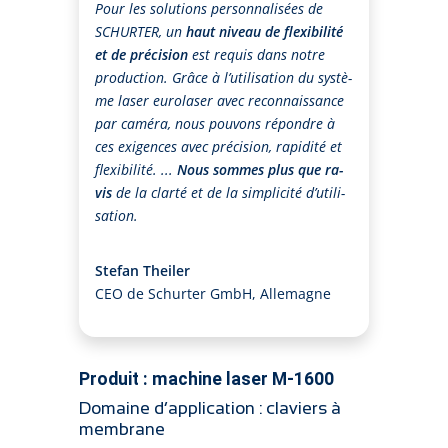
Pour les so­lu­tions per­son­na­li­sées de
SCHURTER, un
haut ni­veau de fle­xi­bi­li­té
et de pré­ci­sion
est re­quis dans no­tre
pro­duc­tion. Grâ­ce à l’u­ti­li­sa­tion du sys­tè­
me la­ser eu­ro­la­ser a­vec re­con­nais­san­ce
par ca­mé­ra, nous pou­vons ré­pon­dre à
ces e­xi­gen­ces a­vec pré­ci­sion, ra­pi­di­té et
fle­xi­bi­li­té. ...
Nous som­mes plus que ra­
vis
de la clar­té et de la sim­pli­ci­té d’u­ti­li­
sa­tion.
Stefan Theiler
CEO de Schurter GmbH, Allemagne
Produit : machine laser M-1600
Domaine d’application : claviers à
membrane