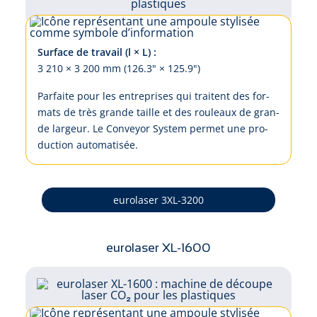
Surface de travail (l × L) :
3 210 × 3 200 mm (126.3" × 125.9")
Par­fai­te pour les en­tre­pri­ses qui trai­tent des for­
mats de très gran­de taille et des rou­leaux de gran­
de lar­geur. Le Con­veyor Sys­tem per­met u­ne pro­
duc­tion au­to­ma­ti­sée.
eurolaser 3XL-3200
eurolaser XL-1600