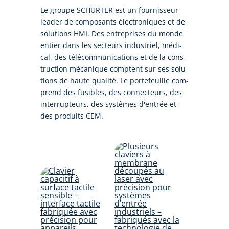
Le grou­pe SCHURTER est un four­nis­seur
lea­der de com­po­sants é­lec­tro­ni­ques et de
so­lu­tions HMI. Des en­tre­pri­ses du mon­de
en­tier dans les sec­teurs in­dus­triel, mé­di­
cal, des té­lé­com­mu­ni­ca­tions et de la cons­
truc­tion mé­ca­ni­que comp­tent sur ses so­lu­
tions de hau­te qua­li­té. Le por­te­feuil­le com­
prend des fu­si­bles, des con­nec­teurs, des
in­ter­rup­teurs, des sys­tè­mes d'en­trée et
des pro­duits CEM.