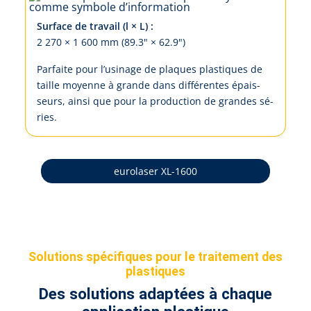
Surface de travail (l × L) :
2 270 × 1 600 mm (89.3" × 62.9")
Par­fai­te pour l’u­si­na­ge de pla­ques plas­ti­ques de
taille moy­en­ne à gran­de dans dif­fé­ren­tes é­pais­
seurs, ain­si que pour la pro­duc­tion de gran­des sé­
ries.
eurolaser XL-1600
Solutions spécifiques pour le traitement des
plastiques
Des solutions adaptées à chaque