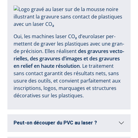
Oui, les ma­chi­nes la­ser CO₂ d’eu­ro­la­ser per­
met­tent de gra­ver les plas­ti­ques a­vec u­ne gran­
de pré­ci­sion. El­les ré­a­li­sent
des gra­vu­res vec­to­
riel­les, des gra­vu­res d’i­ma­ges et des gra­vu­res
en re­lief en hau­te ré­so­lu­tion
. Le trai­te­ment
sans con­tact ga­ran­tit des ré­sul­tats nets, sans
u­su­re des ou­tils, et con­vient par­fai­te­ment aux
ins­crip­tions, lo­gos, mar­qua­ges et struc­tu­res
dé­co­ra­ti­ves sur les plas­ti­ques.
Peut-on découper du PVC au laser ?