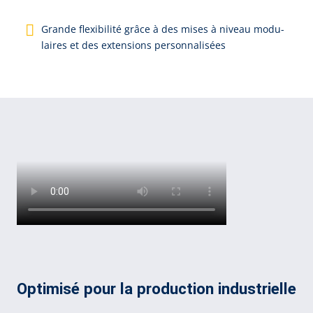
Gran­de fle­xi­bi­li­té grâ­ce à des mi­ses à ni­veau mo­du­
lai­res et des ex­ten­sions per­son­na­li­sées
Optimisé pour la production industrielle