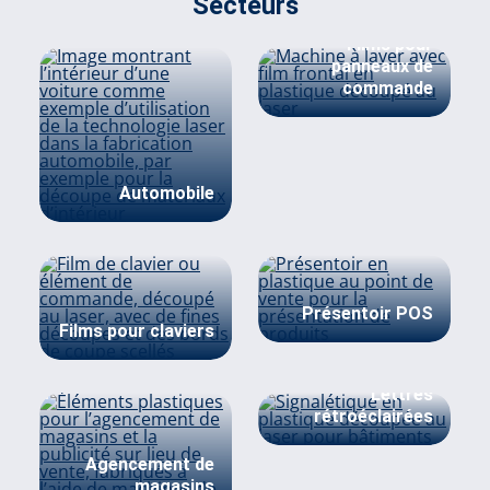
Secteurs
Films pour
panneaux de
commande
Automobile
Présentoir POS
Films pour claviers
Lettres
rétroéclairées
Agencement de
magasins