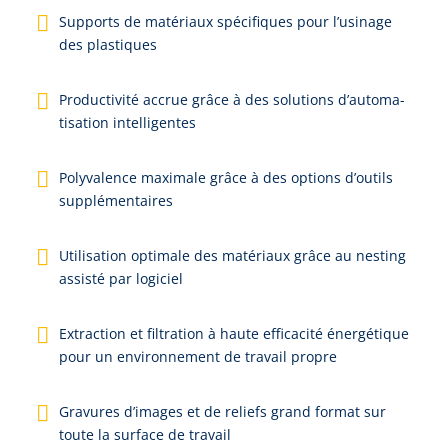
Sup­ports de ma­té­ri­aux spé­ci­fi­ques pour l’u­si­na­ge
des plas­ti­ques
Pro­duc­ti­vi­té ac­crue grâ­ce à des so­lu­tions d’au­to­ma­
ti­sa­tion in­tel­li­gen­tes
Po­ly­va­len­ce ma­xi­ma­le grâ­ce à des op­tions d’ou­tils
sup­plé­men­tai­res
U­ti­li­sa­tion op­ti­ma­le des ma­té­ri­aux grâ­ce au nes­ting
as­sis­té par lo­gi­ciel
Ex­trac­tion et fil­tra­tion à hau­te ef­fi­ca­ci­té é­ner­gé­ti­que
pour un en­vi­ron­ne­ment de tra­vail pro­pre
Gra­vu­res d’i­ma­ges et de re­liefs grand for­mat sur
tou­te la sur­fa­ce de tra­vail