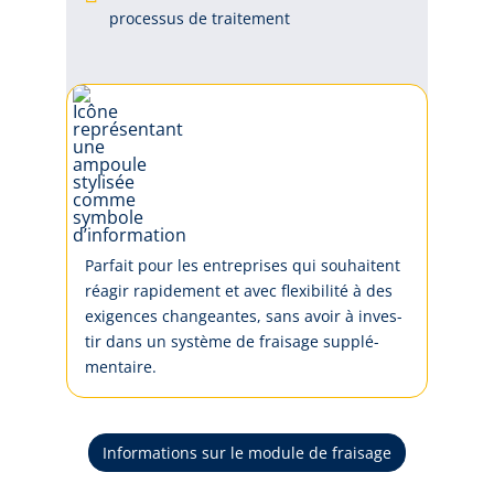
processus de traitement
Par­fait pour les en­tre­pri­ses qui sou­hai­tent
ré­agir ra­pi­de­ment et a­vec fle­xi­bi­li­té à des
e­xi­gen­ces chan­gean­tes, sans a­voir à in­ves­
tir dans un sys­tè­me de frai­sa­ge sup­plé­
men­tai­re.
Informations sur le module de fraisage