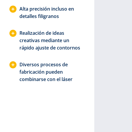
sens
los 
Alta precisión incluso en
ope
detalles filigranos
láse
sist
Realización de ideas
ide
creativas mediante un
mult
rápido ajuste de contornos
Diversos procesos de
fabricación pueden
combinarse con el láser