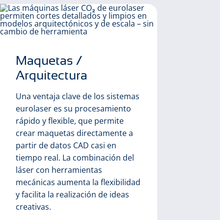
Maquetas /
Arquitectura
Una ventaja clave de los sistemas
eurolaser es su procesamiento
Te
rápido y flexible, que permite
me
crear maquetas directamente a
partir de datos CAD casi en
Los
tiempo real. La combinación del
util
láser con herramientas
con
mecánicas aumenta la flexibilidad
lími
y facilita la realización de ideas
húm
creativas.
euro