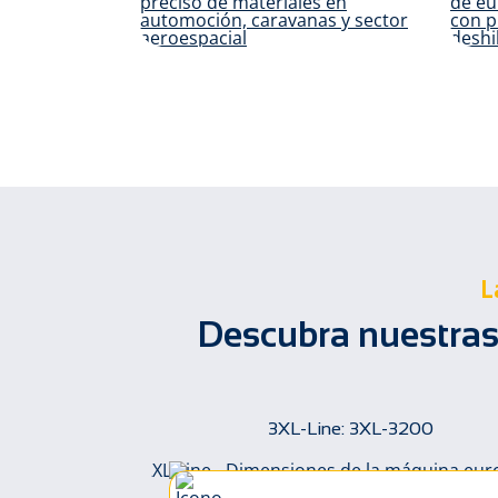
Automoción y
C
movilidad
L
Descubra nuestras
3200
3XL-Line: 3XL-3200