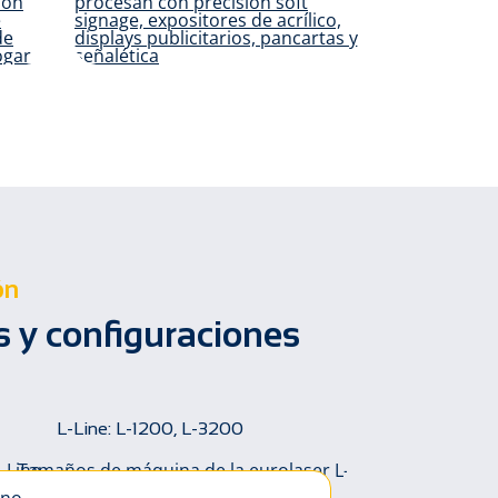
r y
Publicidad y
ión
punto de venta
ón
 y configuraciones
L-Line: L-1200, L-3200
XL-Line: XL