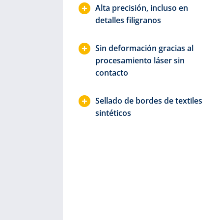
e
Alta precisión, incluso en
el
detalles filigranos
Sin deformación gracias al
s y
procesa­miento láser sin
contacto
lidad
Sellado de bordes de textiles
sintéticos
a