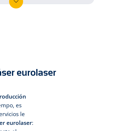
áser eurolaser
roducción
iempo, es
rvicios le
ser eurolaser
: