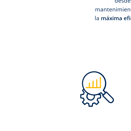
desde 
mantenimiento
la
máxima efi