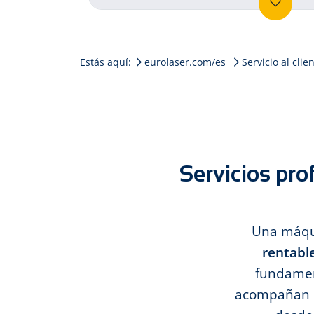
Estás aquí:
eurolaser.com/es
Servicio al clie
Servicios pro
Una máqui
rentabl
fundament
acompañan 