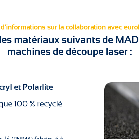
 d’informations sur la collaboration avec euro
é les matériaux suivants de M
machines de découpe laser :
ryl et Polarlite
ique 100 % recyclé
oulé (PMMA) fabriqué à