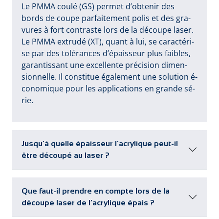
Le PM­MA cou­lé (GS) per­met d’ob­te­nir des
bords de cou­pe par­fai­te­ment po­lis et des gra­
vu­res à fort con­tras­te lors de la dé­cou­pe la­ser.
Le PM­MA ex­tru­dé (XT), quant à lui, se ca­rac­té­ri­
se par des to­lé­ran­ces d’é­pais­seur plus fai­bles,
ga­ran­tis­sant u­ne ex­cel­len­te pré­ci­sion di­men­
sion­nel­le. Il cons­ti­tue é­ga­le­ment u­ne so­lu­tion é­
co­no­mi­que pour les ap­pli­ca­tions en gran­de sé­
rie.
Jusqu’à quelle épaisseur l’acrylique peut-il
être découpé au laser ?
Que faut-il prendre en compte lors de la
découpe laser de l’acrylique épais ?