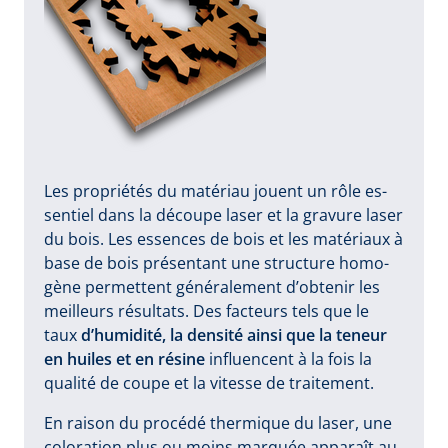
Les pro­prié­tés du ma­té­riau jouent un rôle es­
sen­tiel dans la dé­cou­pe la­ser et la gra­vu­re la­ser
du bois. Les es­sen­ces de bois et les ma­té­riaux à
ba­se de bois pré­sen­tant u­ne struc­tu­re ho­mo­
gè­ne per­met­tent gé­né­ra­le­ment d’ob­te­nir les
meil­leurs ré­sul­tats. Des fac­teurs tels que le
taux
d’hu­mi­di­té, la den­si­té ain­si que la te­neur
en hui­les et en ré­si­ne
in­fluen­cent à la fois la
qua­li­té de cou­pe et la vi­tes­se de trai­te­ment.
En rai­son du pro­cé­dé ther­mi­que du la­ser, u­ne
co­lo­ra­tion plus ou moins mar­quée ap­pa­raît au