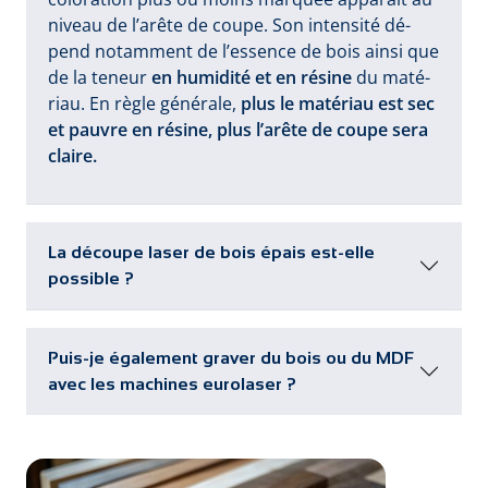
ni­veau de l’a­rê­te de cou­pe. Son in­ten­si­té dé­
pend no­tam­ment de l’es­sen­ce de bois ain­si que
de la te­neur
en hu­mi­di­té et en ré­si­ne
du ma­té­
riau. En rè­gle gé­né­ra­le,
plus le ma­té­riau est sec
et pau­vre en ré­si­ne, plus l’a­rê­te de cou­pe se­ra
clai­re.
La découpe laser de bois épais est-elle
possible ?
Puis-je également graver du bois ou du MDF
avec les machines eurolaser ?