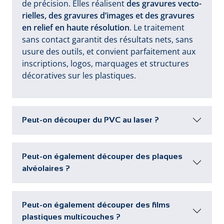
de pré­ci­sion. El­les ré­a­li­sent
des gra­vu­res vec­to­
riel­les, des gra­vu­res d’i­ma­ges et des gra­vu­res
en re­lief en hau­te ré­so­lu­tion
. Le trai­te­ment
sans con­tact ga­ran­tit des ré­sul­tats nets, sans
u­su­re des ou­tils, et con­vient par­fai­te­ment aux
ins­crip­tions, lo­gos, mar­qua­ges et struc­tu­res
dé­co­ra­ti­ves sur les plas­ti­ques.
Peut-on découper du PVC au laser ?
Peut-on également découper des plaques
alvéolaires ?
Peut-on également découper des films
plastiques multicouches ?