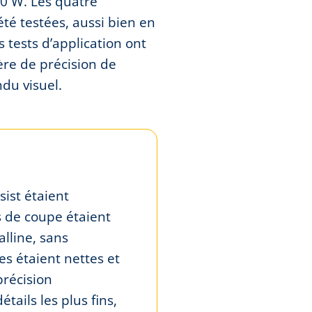
0 W. Les quatre
été testées, aussi bien en
 tests d’application ont
ère de précision de
ndu visuel.
ist étaient
s de coupe étaient
alline, sans
es étaient nettes et
précision
ails les plus fins,