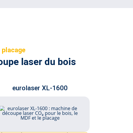
ns
Gravure en relief
e placage
upe laser du bois
eurolaser XL-1600