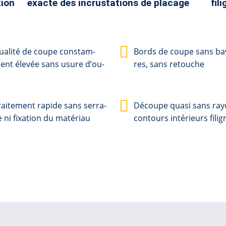
tion
exacte des incrustations de placage
fil
a­li­té de cou­pe con­stam­
Bords de cou­pe sans ba­
nt é­le­vée sans u­su­re d’ou­
res, sans re­tou­che
ai­te­ment ra­pi­de sans ser­ra­
Dé­cou­pe qua­si sans ra­
 ni fi­xa­tion du ma­té­ri­au
con­tours in­té­ri­eurs fi­li­