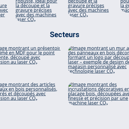
Secteurs
Bois
Con
naturel
F
Multiplex
Design de 
Affichages POS
boutiq
Articles cadeaux