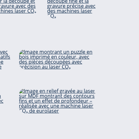
treplaqué
Placage
la
Jouets
ue