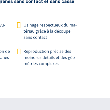
igranes sans contact et sans casse
vu­
U­si­na­ge res­pec­tu­eux du ma­
té­ri­au grâce à la dé­cou­pe
sans con­tact
yon de
Re­pro­duc­tion pré­ci­se des
gra­nes
moin­dres dé­tails et des gé­o­
mé­tries com­ple­xes