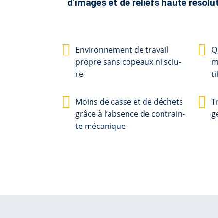
d’images et de reliefs haute résolu
En­vi­ron­ne­ment de tra­vail
Qu
pro­pre sans co­peaux ni sci­u­
me
re
til
Moins de cas­se et de dé­chets
Tr
grâce à l’ab­sen­ce de con­train­
ge
te mé­ca­ni­que