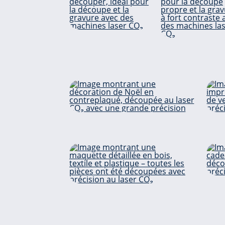
Bois de
balsa
MD
Les plaisirs de
Noël
Construction de