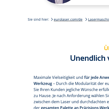
Sie sind hier:
eurolaser.com/de
Lasermasch
Ü
Unendlich 
Maximale Vielseitigkeit und
für jede Anw
Werkzeug
– Durch die Modularität der 
Sie Ihren Kunden jegliche Wünsche erfül
zu Hause. Je nach Anforde­rung wählen Si
zwischen dem Laser und durch­dachten 
der
gesamten Palette an Präzisions-Wer