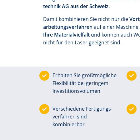
technik AG aus der Schweiz.
Damit kombi­nieren Sie nicht nur die
Vort
arbeitungs­verfahren
auf einer Maschine,
Ihre Material­vielfalt
und können auch Werk
nicht für den Laser geeignet sind.
Erhalten Sie größt­mögliche
Flexi­bi­lität bei geringem
Investitions­volumen.
Verschiedene Ferti­gungs­
ver­fahren sind
kombinierbar.