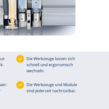
lus
Die Werk­zeuge lassen sich
k­
schnell und ergo­no­misch
wechseln.
­er­
Die Werk­zeuge und Module
r
sind jederzeit nach­rüstbar.