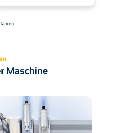
rfahren
en
er Maschine