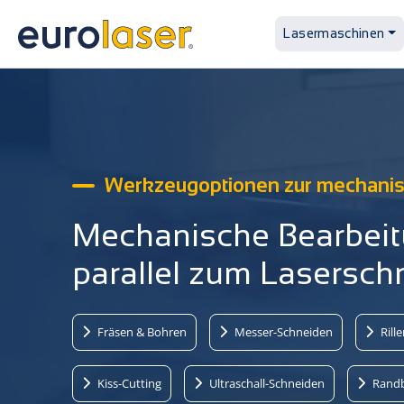
Lasermaschinen
Werkzeugoptionen zur mechanis
Mechanische Bearbei
parallel zum Laser­sc
Fräsen & Bohren
Messer-Schneiden
Rill
Kiss-Cutting
Ultraschall-Schneiden
Randb