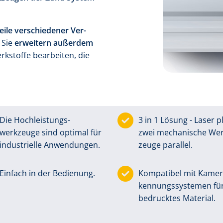
eile verschie­dener Ver­
 Sie
erweitern außerdem
­stoffe bear­beiten, die
Die Hoch­leistungs­
3 in 1 Lösung - Laser p
werkzeuge sind optimal für
zwei mecha­nische Wer
indus­trielle An­wen­dungen.
zeuge parallel.
Einfach in der Bedienung.
Kompatibel mit Kamera
ken­nungs­systemen fü
bedrucktes Material.