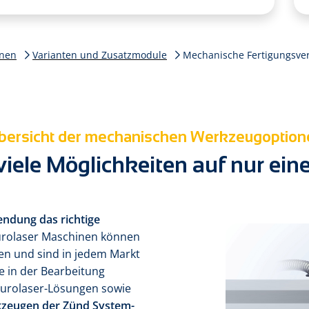
inen
Varianten und Zusatzmodule
Mechanische Fertigungsve
bersicht der mechanischen Werkzeugoption
viele Möglichkeiten auf nur ein
endung das richtige
eurolaser Maschinen können
len und sind in jedem Markt
e in der Bear­beitung
eurolaser-Lösungen sowie
k­zeugen der Zünd System­