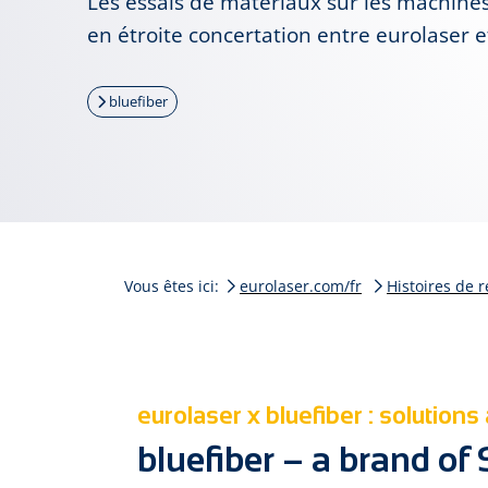
Les essais de matériaux sur les machines
en étroite concertation entre eurolaser e
bluefiber
Vous êtes ici:
eurolaser.com/fr
Histoires de r
eurolaser x bluefiber : solution
bluefiber – a brand o