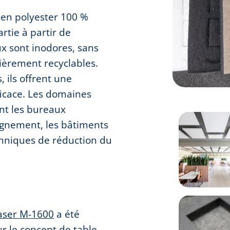
 en polyester 100 %
tie à partir de
ux sont inodores, sans
ièrement recyclables.
, ils offrent une
icace. Les domaines
t les bureaux
ignement, les bâtiments
chniques de réduction du
aser M-1600
a été
ur le concept de table