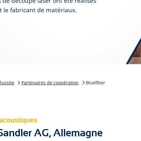
 de découpe laser ont été réalisés
t le fabricant de matériaux.
éussite
Partenaires de coopération
Bluefiber
s acoustiques
f Sandler AG, Allemagne