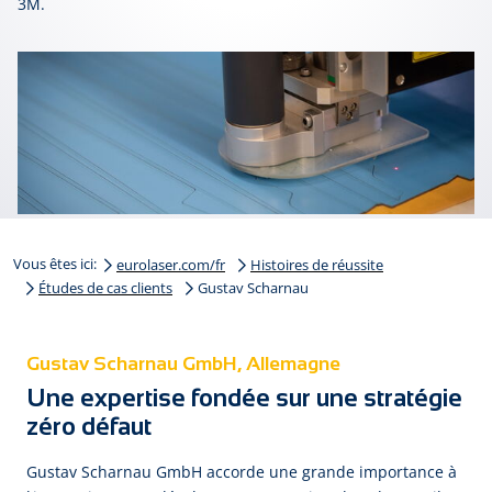
3M.
Vous êtes ici:
eurolaser.com/fr
Histoires de réussite
Études de cas clients
Gustav Scharnau
Gustav Scharnau GmbH, Allemagne
Une expertise fondée sur une stratégie
zéro défaut
Gus­tav Schar­nau GmbH ac­cor­de u­ne gran­de im­por­tan­ce à