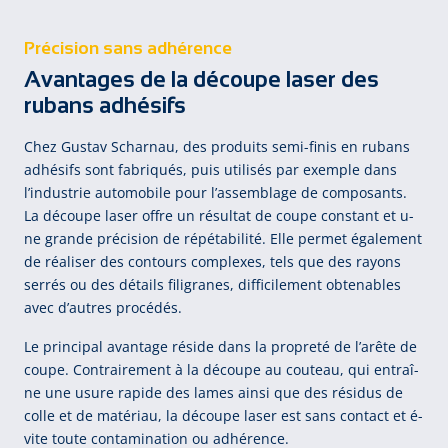
Précision sans adhérence
Avantages de la découpe laser des
rubans adhésifs
Chez Gus­tav Schar­nau, des pro­duits se­mi-fi­nis en ru­bans
ad­hé­sifs sont fa­bri­qués, puis u­ti­li­sés par e­xem­ple dans
l’in­dus­trie au­to­mo­bi­le pour l’as­sem­bla­ge de com­po­sants.
La dé­cou­pe la­ser of­fre un ré­sul­tat de cou­pe cons­tant et u­
ne gran­de pré­ci­sion de ré­pé­ta­bi­li­té. El­le per­met é­ga­le­ment
de ré­a­li­ser des con­tours com­plexes, tels que des ra­yons
ser­rés ou des dé­tails fi­li­gra­nes, dif­fi­ci­le­ment ob­te­na­bles
avec d’au­tres pro­cé­dés.
Le prin­ci­pal a­van­ta­ge ré­si­de dans la pro­pre­té de l’a­rê­te de
cou­pe. Con­trai­re­ment à la dé­cou­pe au cou­teau, qui en­traî­
ne u­ne u­su­re ra­pi­de des la­mes ain­si que des ré­si­dus de
col­le et de ma­té­ri­au, la dé­cou­pe la­ser est sans con­tact et é­
vi­te tou­te con­ta­mi­na­tion ou ad­hé­ren­ce.