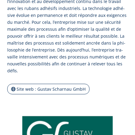
l’in­no­va­tion et au dé­ve­lop­pe­ment con­ti­nu dans le tra­vail
avec les ru­bans ad­hé­sifs in­dus­triels. La tech­no­lo­gie ad­hé­
sive é­vo­lue en per­ma­nen­ce et doit ré­pon­dre aux exi­gen­ces
du mar­ché. Pour ce­la, l’en­tre­pri­se mi­se sur u­ne sé­cu­ri­té
ma­xi­ma­le des pro­ces­sus a­fin d’op­ti­mi­ser la qua­li­té et de
pou­voir of­frir à ses cli­ents le meil­leur ré­sul­tat pos­si­ble. La
maî­tri­se des pro­ces­sus est so­li­de­ment an­crée dans la phi­
lo­so­phie de l’en­tre­pri­se. Dès au­jour­d’hui, l’en­tre­pri­se tra­
vail­le in­ten­si­ve­ment avec des pro­ces­sus nu­mé­ri­ques et de
nou­vel­les pos­si­bi­li­tés a­fin de con­ti­nu­er à re­le­ver tous les
dé­fis.
Site web : Gustav Scharnau GmbH