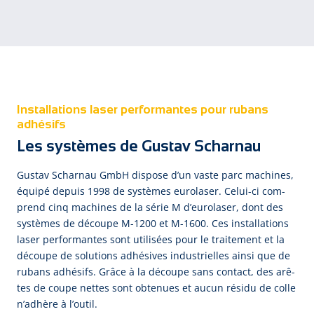
Installations laser performantes pour rubans
adhésifs
Les systèmes de Gustav Scharnau
Gus­tav Schar­nau GmbH dis­pose d’un vas­te parc ma­chi­nes,
é­qui­pé de­puis 1998 de sys­tèmes eu­ro­la­ser. Ce­lui-ci com­
prend cinq ma­chi­nes de la sé­rie M d’eu­ro­la­ser, dont des
sys­tèmes de dé­cou­pe M-1200 et M-1600. Ces ins­tal­la­tions
la­ser per­for­man­tes sont u­ti­li­sées pour le trai­te­ment et la
dé­cou­pe de so­lu­tions ad­hé­si­ves in­dus­tri­el­les ain­si que de
ru­bans ad­hé­sifs. Grâce à la dé­cou­pe sans con­tact, des a­rê­
tes de cou­pe net­tes sont ob­te­nues et au­cun ré­si­du de col­le
n’ad­hè­re à l’ou­til.