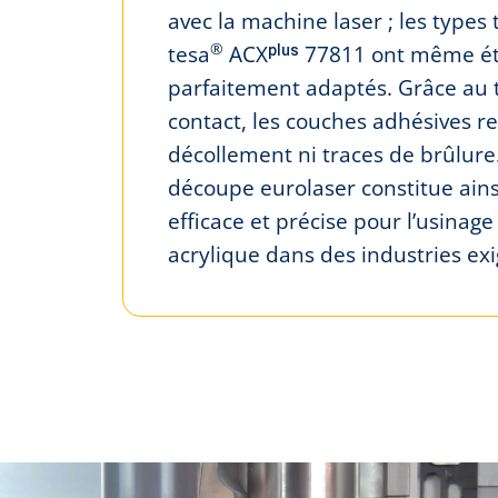
avec la machine laser ; les types 
®
tesa
ACXᵖˡᵘˢ 77811 ont même é
parfaitement adaptés. Grâce au 
contact, les couches adhésives re
décollement ni traces de brûlur
découpe eurolaser constitue ains
efficace et précise pour l’usinag
acrylique dans des industries ex