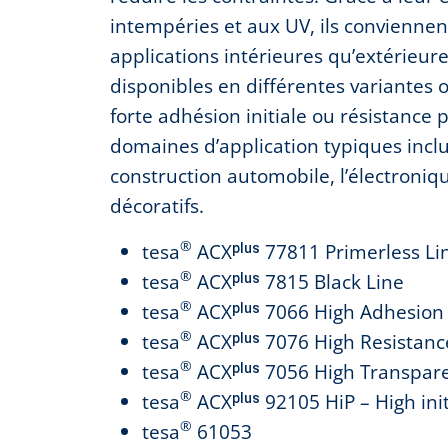
intempéries et aux UV, ils conviennen
applications intérieures qu’extérieur
disponibles en différentes variantes 
forte adhésion initiale ou résistance p
domaines d’application typiques inclu
construction automobile, l’électroniq
décoratifs.
®
tesa
ACXᵖˡᵘˢ 77811 Primerless Li
®
tesa
ACXᵖˡᵘˢ 7815 Black Line
®
tesa
ACXᵖˡᵘˢ 7066 High Adhesion
®
tesa
ACXᵖˡᵘˢ 7076 High Resistanc
®
tesa
ACXᵖˡᵘˢ 7056 High Transpar
®
tesa
ACXᵖˡᵘˢ 92105 HiP – High ini
®
tesa
61053