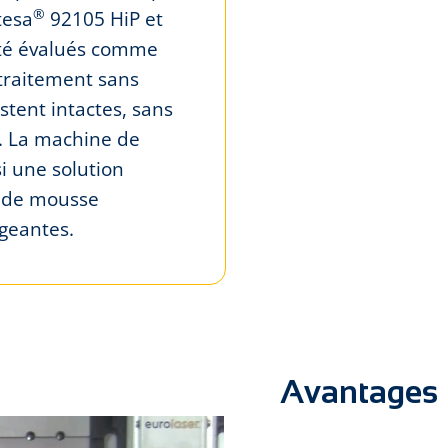
®
tesa
92105 HiP et
té évalués comme
traitement sans
stent intactes, sans
e. La machine de
i une solution
e de mousse
igeantes.
Avantages