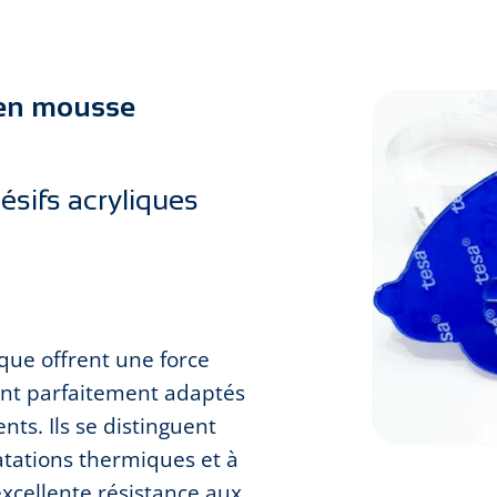
s en mousse
sifs acryliques
que offrent une force
nt parfaitement adaptés
ts. Ils se distinguent
atations thermiques et à
excellente résistance aux